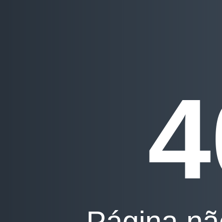
4
Página nã