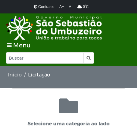
º
Contraste
A+
A-
0
C
Menu
Início
Licitação
Selecione uma categoria ao lado