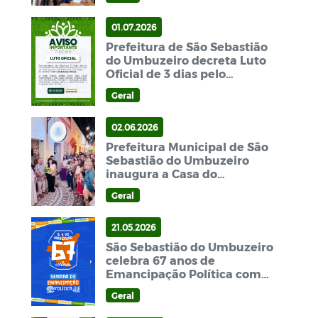
01.07.2026
Prefeitura de São Sebastião
do Umbuzeiro decreta Luto
Oficial de 3 dias pelo
falecimento do ex-vereador
Geral
Luiz de França Neves
02.06.2026
Prefeitura Municipal de São
Sebastião do Umbuzeiro
inaugura a Casa do
Artesanato Maria Neuza
Geral
Neves.
21.05.2026
São Sebastião do Umbuzeiro
celebra 67 anos de
Emancipação Política com
vasta programação cultural
Geral
e esportiva