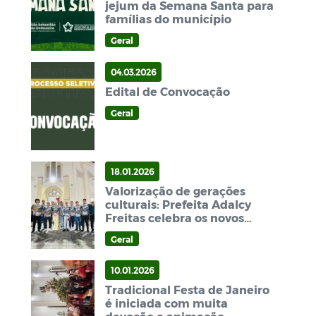
jejum da Semana Santa para
famílias do município
Geral
04.03.2026
Edital de Convocação
Geral
18.01.2026
Valorização de gerações
culturais: Prefeita Adalcy
Freitas celebra os novos
tocadores de pifes do projeto
Geral
Anima Sonu
10.01.2026
Tradicional Festa de Janeiro
é iniciada com muita