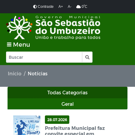
º
Contraste
A+
A-
0
C
Menu
Início
Notícias
Todas Categorias
Geral
28.07.2026
Prefeitura Municipal faz
convite especial em