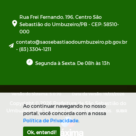
Rua Frei Fernando, 196, Centro São
Sebastião do Umbuzeiro/PB - CEP: 58510-
000
contato@saosebastiaodoumbuzeiro.pb.gov.br
- (83) 3304-1211
Segunda à Sexta: De 08h às 13h
Versão do Sistema: 5.0.70
Data da Versão: 19/03/2026
Copyright © 2026 Prefeitura de São Sebastião do
Ao continuar navegando no nosso
Umbuzeiro-PB. Todos os direitos reservados.
SUBIR
portal, você concorda com a nossa
Política de Privacidade
.
Ok, entendi!