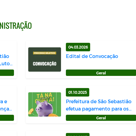
INISTRAÇÃO
04.03.2026
tião
Edital de Convocação
Luto
Geral
01.10.2025
a e
Prefeitura de São Sebastião
ença
efetua pagamento para os
Servido...
Geral