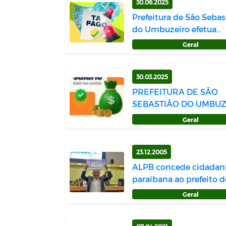
30.06.2025
Prefeitura de São Sebas
do Umbuzeiro efetua
pagamento re...
Geral
30.03.2025
PREFEITURA DE SÃO
SEBASTIÃO DO UMBU
EFETUA PAGAMENTO RE
Geral
23.12.2005
ALPB concede cidadan
paraibana ao prefeito d
Sebastiã...
Geral