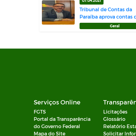
07.04.2021
Tribunal de Contas da
Paraíba aprova contas 
ano 2019 do p...
Geral
Serviços Online
Transparê
FGTS
Licitações
Portal da Transparência
Glossário
do Governo Federal
Relatório Est
Mapa do Site
Solicitar Inf