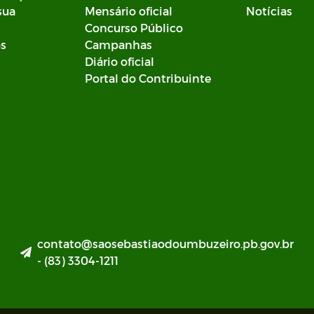
sua
Mensário oficial
Notícias
Concurso Público
os
Campanhas
Diário oficial
Portal do Contribuinte
contato@saosebastiaodoumbuzeiro.pb.gov.br
- (83) 3304-1211