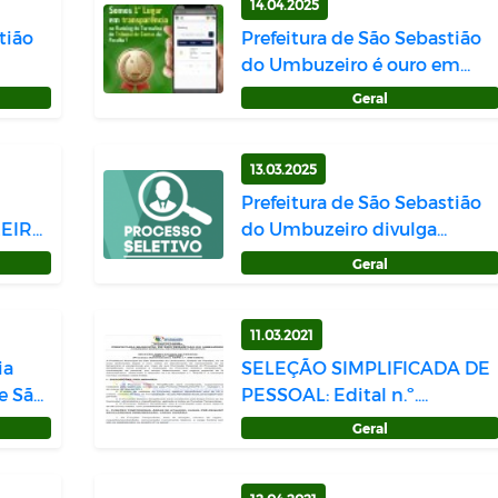
14.04.2025
tião
Prefeitura de São Sebastião
do Umbuzeiro é ouro em
Gestão F...
Geral
13.03.2025
Prefeitura de São Sebastião
ZEIRO
do Umbuzeiro divulga
...
resultado d...
Geral
11.03.2021
ia
SELEÇÃO SIMPLIFICADA DE
e São
PESSOAL: Edital n.º.
0001/2021
Geral