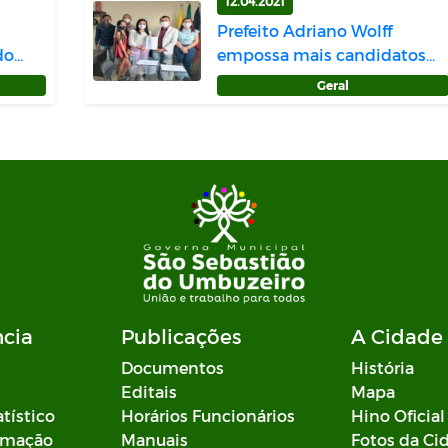
12.04.2021
Prefeito Adriano Wolff
do
empossa mais candidatos
aprovados no...
Geral
ncia
Publicações
A Cidade
Documentos
História
Editais
Mapa
atístico
Horários Funcionários
Hino Oficial
ormação
Manuais
Fotos da Ci