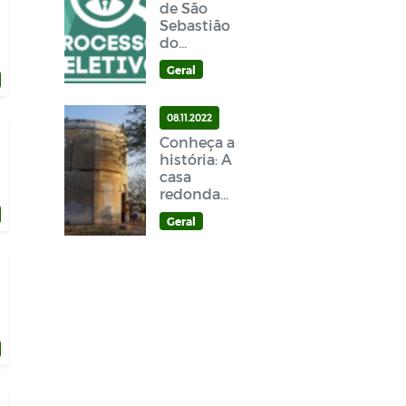
de São
Sebastião
do
Umbuzeiro
Geral
divulga
resultado
do Processo
08.11.2022
Seletivo
Conheça a
história: A
casa
redonda
uma
Geral
história viva
em São
Sebastião
do
Umbuzeiro