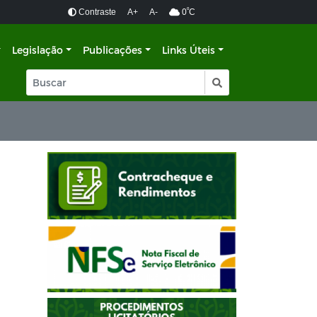
º
Contraste
A+
A-
0
C
Legislação
Publicações
Links Úteis